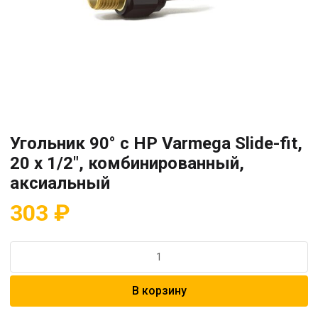
Угольник 90° с НР Varmega Slide-fit,
20 х 1/2″, комбинированный,
аксиальный
303
₽
Количество
товара
Угольник
В корзину
90°
с