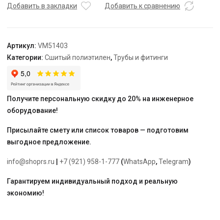
НР
Добавить в закладки
Добавить к сравнению
Varmega
Slide-
fit,
Артикул:
VM51403
20
Категории:
Сшитый полиэтилен
,
Трубы и фитинги
х
1/2",
комбинированный,
аксиальный
Получите персональную скидку до 20% на инженерное
оборудование!
Присылайте смету или список товаров — подготовим
выгодное предложение.
info@shoprs.ru
|
+7 (921) 958-1-777
(
WhatsApp
,
Telegram
)
Гарантируем индивидуальный подход и реальную
экономию!