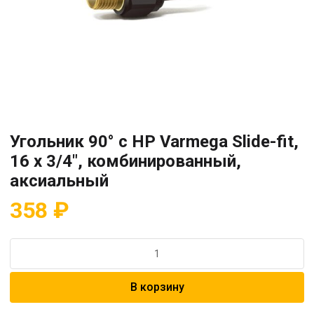
Угольник 90° с НР Varmega Slide-fit,
16 х 3/4″, комбинированный,
аксиальный
358
₽
Количество
товара
Угольник
В корзину
90°
с