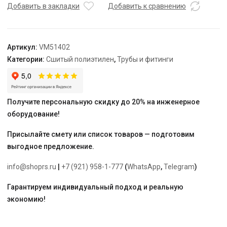
НР
Добавить в закладки
Добавить к сравнению
Varmega
Slide-
fit,
Артикул:
VM51402
16
Категории:
Сшитый полиэтилен
,
Трубы и фитинги
х
3/4",
комбинированный,
аксиальный
Получите персональную скидку до 20% на инженерное
оборудование!
Присылайте смету или список товаров — подготовим
выгодное предложение.
info@shoprs.ru
|
+7 (921) 958-1-777
(
WhatsApp
,
Telegram
)
Гарантируем индивидуальный подход и реальную
экономию!