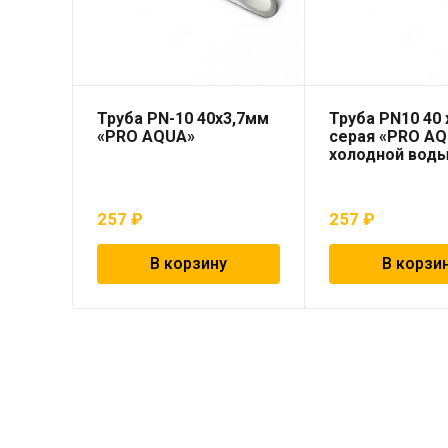
Труба PN-10 40х3,7мм
Труба PN10 40 x
«PRO AQUA»
серая «PRO AQ
холодной вод
257
₽
257
₽
В корзину
В корзи