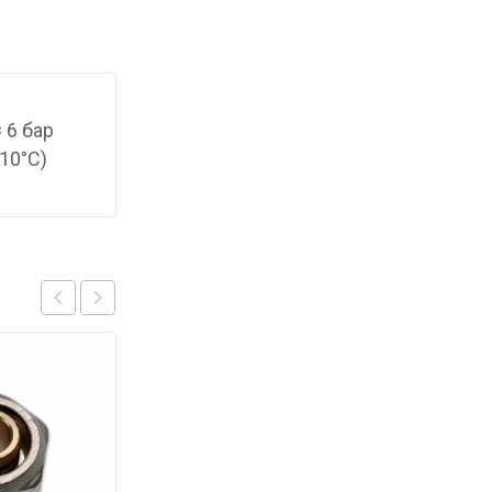
 6 бар
10°С)