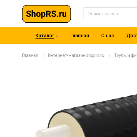
Каталог
Главная
О нас
Дост
Главная
Интернет-магазин shoprs.ru
Трубы и фи