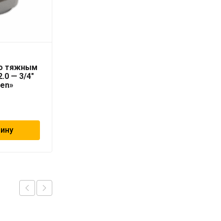
Труба PN10 50 x 4,6
со тяжным
серая «PRO AQUA» для
.0 — 3/4″
холодной воды
ten»
147
₽
зину
В корзину