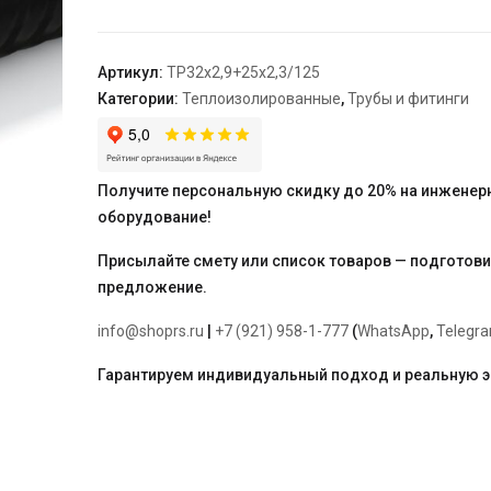
ПЭКС-2
SDR
11
Артикул:
TP32х2,9+25х2,3/125
32х2,9+25х2,3/125
Категории:
Теплоизолированные
,
Трубы и фитинги
Получите персональную скидку до 20% на инженер
оборудование!
Присылайте смету или список товаров — подготов
предложение.
info@shoprs.ru
|
+7 (921) 958-1-777
(
WhatsApp
,
Telegr
Гарантируем индивидуальный подход и реальную 