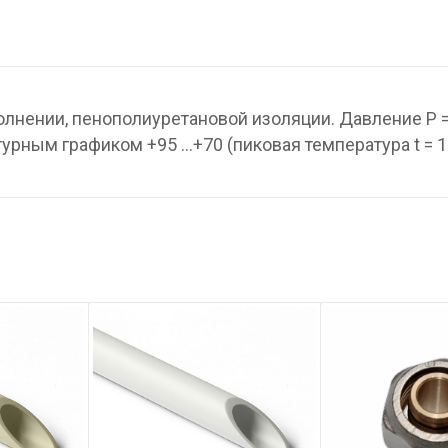
лнении, пенополиуретановой изоляции. Давление P =
турным графиком +95 …+70 (пиковая температура t = 1