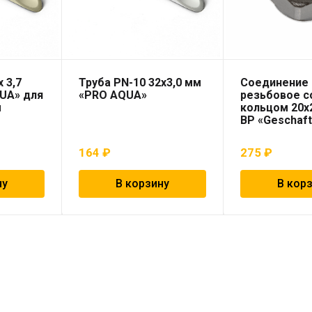
 3,7
Труба PN-10 32х3,0 мм
Соединение
UA» для
«PRO AQUA»
резьбовое 
ы
кольцом 20х2
ВР «Geschaf
164
₽
275
₽
ну
В корзину
В кор