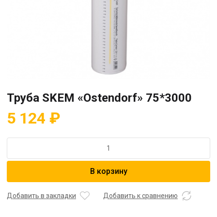
Труба SKEM «Ostendorf» 75*3000
5 124
₽
Количество
товара
Труба
В корзину
SKEM
"Ostendorf"
75*3000
Добавить в закладки
Добавить к сравнению