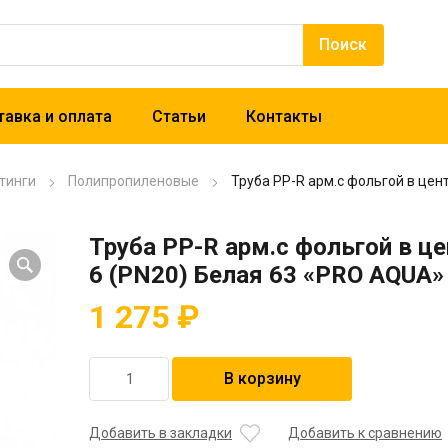
авка и оплата
Статьи
Контакты
тинги
Полипропиленовые
Труба PP-R арм.с фольгой в цен
Труба PP-R арм.с фольгой в ц
6 (PN20) Белая 63 «PRO AQUA»
1 275
₽
Количество
В корзину
товара
Труба
PP-
Добавить в закладки
Добавить к сравнению