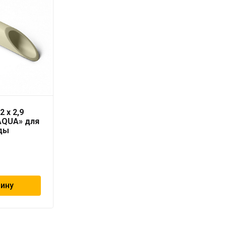
2 x 2,9
Труба PN-10 75х6,9 мм
AQUA» для
«PRO AQUA»
ды
839
₽
зину
В корзину