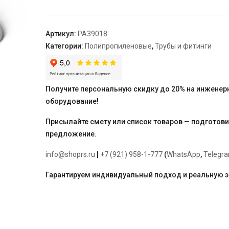
R
арм.с
фольгой
Артикул:
PA39018
в
Категории:
Полипропиленовые
,
Трубы и фитинги
центре
SDR
6
(PN20)
Получите персональную скидку до 20% на инженер
Белая
оборудование!
63
"PRO
Присылайте смету или список товаров — подготов
AQUA"
предложение.
info@shoprs.ru
|
+7 (921) 958-1-777
(
WhatsApp
,
Telegr
Гарантируем индивидуальный подход и реальную 