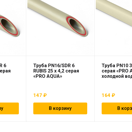
R 6
Труба PN16/SDR 6
Труба PN10 3
серая
RUBIS 25 x 4,2 серая
серая «PRO 
«PRO AQUA»
холодной во
147
₽
164
₽
ну
В корзину
В кор