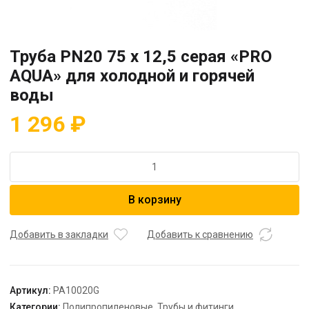
Труба PN20 75 x 12,5 серая «PRO
AQUA» для холодной и горячей
воды
1 296
₽
Количество
товара
Труба
В корзину
PN20
75
x
Добавить в закладки
Добавить к сравнению
12,5
серая
"PRO
Артикул:
PA10020G
AQUA"
Категории:
Полипропиленовые
,
Трубы и фитинги