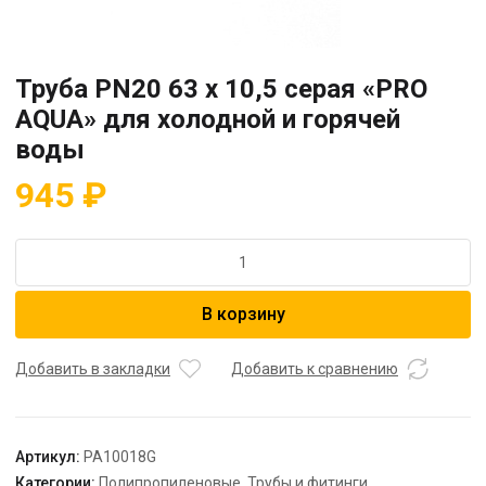
Труба PN20 63 x 10,5 серая «PRO
AQUA» для холодной и горячей
воды
945
₽
Количество
товара
Труба
В корзину
PN20
63
x
Добавить в закладки
Добавить к сравнению
10,5
серая
"PRO
Артикул:
PA10018G
AQUA"
Категории:
Полипропиленовые
,
Трубы и фитинги