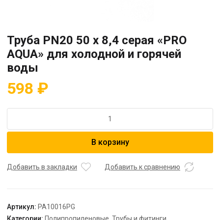
Труба PN20 50 x 8,4 серая «PRO
AQUA» для холодной и горячей
воды
598
₽
Количество
товара
Труба
В корзину
PN20
50
x
Добавить в закладки
Добавить к сравнению
8,4
серая
"PRO
Артикул:
PA10016PG
AQUA"
Категории:
Полипропиленовые
,
Трубы и фитинги