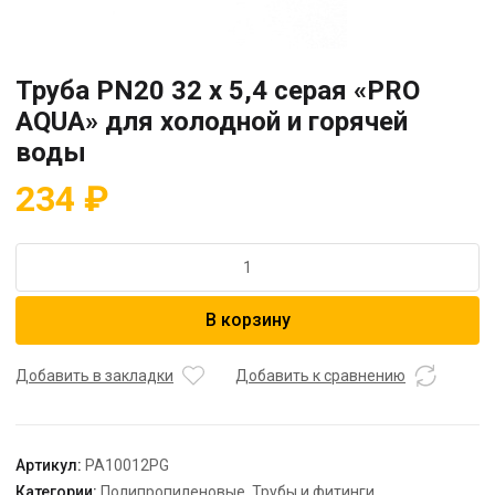
Труба PN20 32 x 5,4 серая «PRO
AQUA» для холодной и горячей
воды
234
₽
Количество
товара
Труба
В корзину
PN20
32
x
Добавить в закладки
Добавить к сравнению
5,4
серая
"PRO
Артикул:
PA10012PG
AQUA"
Категории:
Полипропиленовые
,
Трубы и фитинги