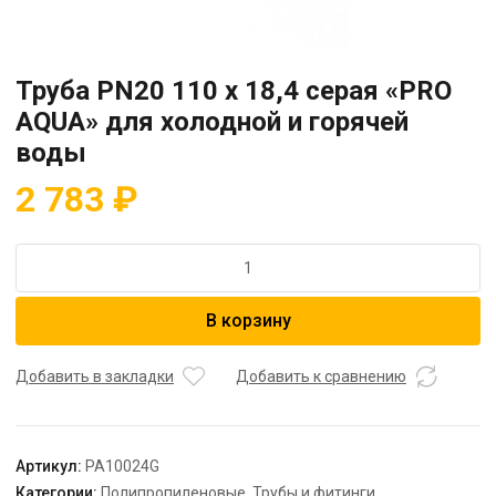
Труба PN20 110 x 18,4 серая «PRO
AQUA» для холодной и горячей
воды
2 783
₽
Количество
товара
Труба
В корзину
PN20
110
x
Добавить в закладки
Добавить к сравнению
18,4
серая
"PRO
Артикул:
PA10024G
AQUA"
Категории:
Полипропиленовые
,
Трубы и фитинги