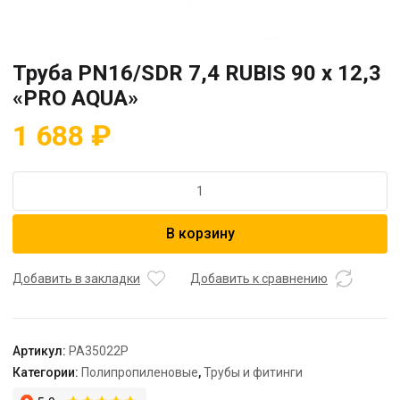
Труба PN16/SDR 7,4 RUBIS 90 x 12,3
«PRO AQUA»
1 688
₽
Количество
товара
Труба
В корзину
PN16/SDR
7,4
RUBIS
Добавить в закладки
Добавить к сравнению
90
x
12,3
Артикул:
PA35022P
"PRO
Категории:
Полипропиленовые
,
Трубы и фитинги
AQUA"