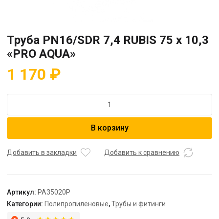
Труба PN16/SDR 7,4 RUBIS 75 x 10,3
«PRO AQUA»
1 170
₽
Количество
товара
Труба
В корзину
PN16/SDR
7,4
RUBIS
Добавить в закладки
Добавить к сравнению
75
x
10,3
Артикул:
PA35020P
"PRO
Категории:
Полипропиленовые
,
Трубы и фитинги
AQUA"