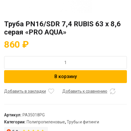
Труба PN16/SDR 7,4 RUBIS 63 x 8,6
серая «PRO AQUA»
860
₽
Количество
товара
Труба
В корзину
PN16/SDR
7,4
RUBIS
Добавить в закладки
Добавить к сравнению
63
x
8,6
Артикул:
PA35018PG
серая
Категории:
Полипропиленовые
,
Трубы и фитинги
"PRO
AQUA"