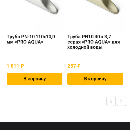
Труба PN-10 110х10,0
Труба PN10 40 x 3,7
мм «PRO AQUA»
серая «PRO AQUA» для
холодной воды
1 811
₽
257
₽
В корзину
В корзину