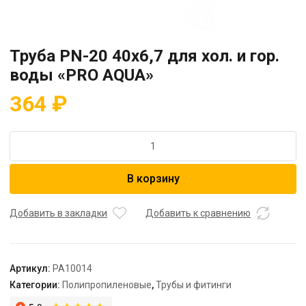
Труба PN-20 40х6,7 для хол. и гор.
воды «PRO AQUA»
364
₽
Количество
товара
Труба
В корзину
PN-
20
40х6,7
Добавить в закладки
Добавить к сравнению
для
хол.
и
Артикул:
PA10014
гор.
Категории:
Полипропиленовые
,
Трубы и фитинги
воды
"PRO