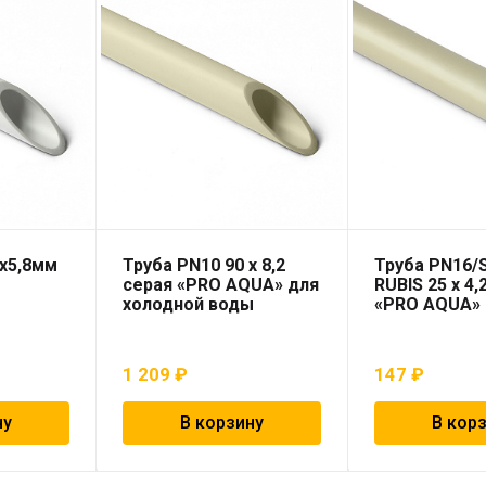
3х5,8мм
Труба PN10 90 x 8,2
Труба PN16/
серая «PRO AQUA» для
RUBIS 25 x 4,
холодной воды
«PRO AQUA»
1 209
₽
147
₽
ну
В корзину
В кор