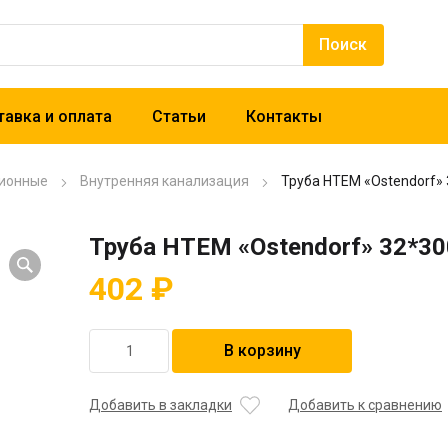
авка и оплата
Статьи
Контакты
ионные
Внутренняя канализация
Труба НТЕМ «Ostendorf»
Труба НТЕМ «Ostendorf» 32*3
402
₽
Количество
В корзину
товара
Труба
НТЕМ
Добавить в закладки
Добавить к сравнению
"Ostendorf"