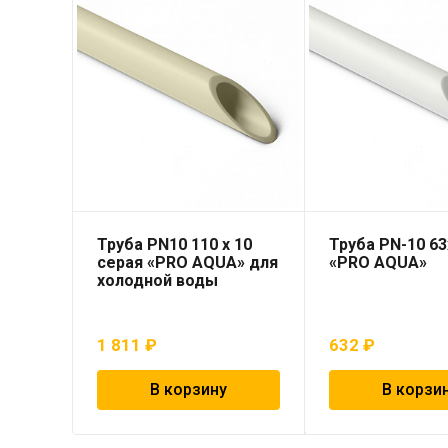
Труба PN10 110 x 10
Труба PN-10 6
серая «PRO AQUA» для
«PRO AQUA»
холодной воды
1 811
₽
632
₽
В корзину
В корзи