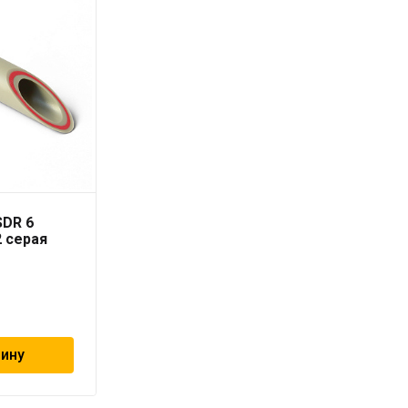
SDR 6
Труба PN16/SDR 6
2 серая
RUBIS 32 x 5,4 серая
«PRO AQUA»
247
₽
зину
В корзину