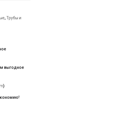
ые
,
Трубы и
ное
им выгодное
am
)
экономию!