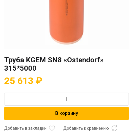
Труба KGEM SN8 «Ostendorf»
315*5000
25 613
₽
Количество
товара
Труба
В корзину
KGEM
SN8
"Ostendorf"
Добавить в закладки
Добавить к сравнению