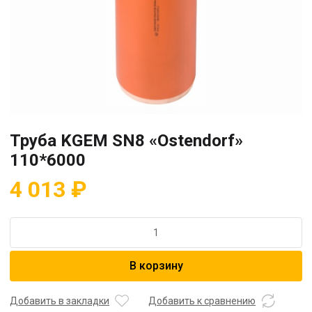
Труба KGEM SN8 «Ostendorf»
110*6000
4 013
₽
Количество
товара
Труба
В корзину
KGEM
SN8
"Ostendorf"
Добавить в закладки
Добавить к сравнению