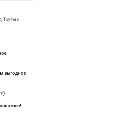
я
,
Трубы и
ное
им выгодное
am
)
экономию!