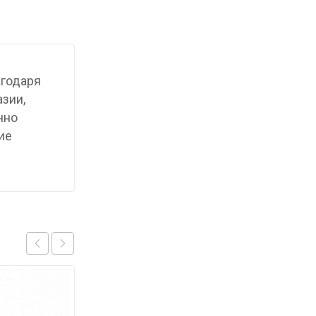
агодаря
азии,
чно
ие