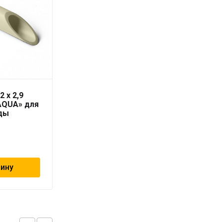
2 x 2,9
Труба PN10 50 x 4,6
AQUA» для
серая «PRO AQUA» для
ды
холодной воды
147
₽
зину
В корзину