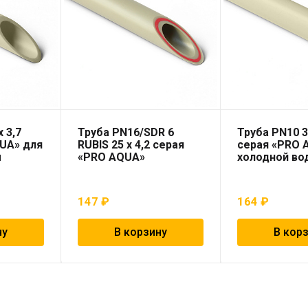
 3,7
Труба PN16/SDR 6
Труба PN10 3
UA» для
RUBIS 25 x 4,2 серая
серая «PRO 
ы
«PRO AQUA»
холодной во
147
₽
164
₽
ну
В корзину
В кор