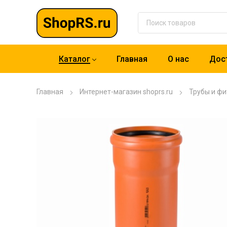
Каталог
Главная
О нас
Дост
Главная
Интернет-магазин shoprs.ru
Трубы и фи