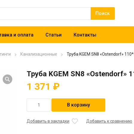
авка и оплата
Статьи
Контакты
тинги
Канализационные
Труба KGEM SN8 «Ostendorf» 110
Труба KGEM SN8 «Ostendorf» 
1 371
₽
Количество
В корзину
товара
Труба
KGEM
Добавить в закладки
Добавить к сравнению
SN8