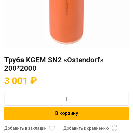
Труба KGEM SN2 «Ostendorf»
200*2000
3 001
₽
Количество
товара
Труба
В корзину
KGEM
SN2
"Ostendorf"
Добавить в закладки
Добавить к сравнению