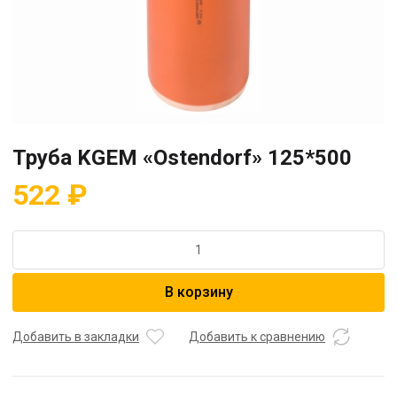
Труба KGEM «Ostendorf» 125*500
522
₽
Количество
товара
Труба
В корзину
KGEM
"Ostendorf"
125*500
Добавить в закладки
Добавить к сравнению