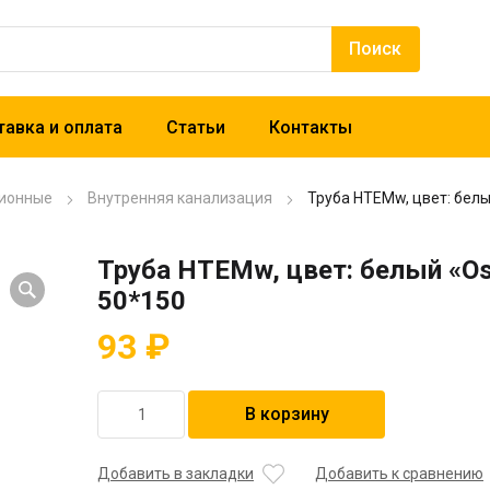
авка и оплата
Статьи
Контакты
ионные
Внутренняя канализация
Труба HTEMw, цвет: белы
Труба HTEMw, цвет: белый «Os
50*150
93
₽
Количество
В корзину
товара
Труба
HTEMw,
Добавить в закладки
Добавить к сравнению