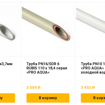
0х3,7мм
Труба PN16/SDR 6
Труба PN10 1
RUBIS 110 x 18,4 серая
«PRO AQUA»
«PRO AQUA»
холодной во
3 009
₽
3 453
₽
ну
В корзину
В кор