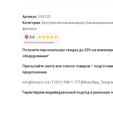
цвет:
белый
"Ostendorf"
Артикул:
559120
50*150
Категории:
Внутренняя канализация
,
Канализационн
фитинги
Получите персональную скидку до 20% на инженер
оборудование!
Присылайте смету или список товаров — подготов
предложение.
info@shoprs.ru
|
+7 (921) 958-1-777
(
WhatsApp
,
Telegr
Гарантируем индивидуальный подход и реальную 