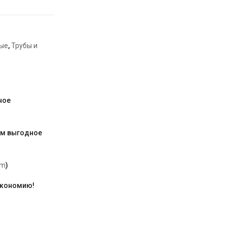
ые
,
Трубы и
ное
им выгодное
am
)
экономию!