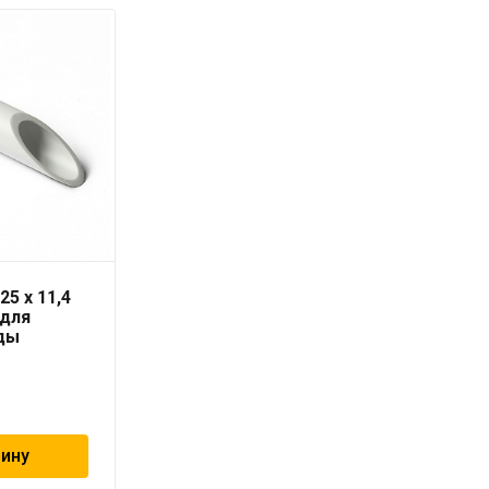
25 x 11,4
Труба PN10 25 x 2,3
 для
серая «PRO AQUA» для
ды
холодной воды
99
₽
зину
В корзину