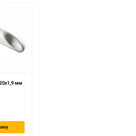
20х1,9 мм
Труба PN10 90 x 8,2
серая «PRO AQUA» для
холодной воды
1 209
₽
зину
В корзину