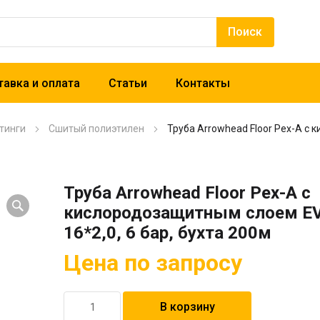
авка и оплата
Статьи
Контакты
тинги
Сшитый полиэтилен
Труба Arrowhead Floor Pex-A с 
Труба Arrowhead Floor Pex-A с
кислородозащитным слоем E
16*2,0, 6 бар, бухта 200м
Цена по запросу
Количество
В корзину
товара