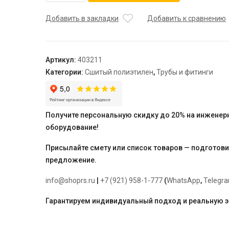
Труба
Arrowhead
Добавить в закладки
Добавить к сравнению
Floor
Pex-
A
Артикул:
403211
с
Категории:
Сшитый полиэтилен
,
Трубы и фитинги
кислородозащитным
слоем
EVOH
16*2,0,
Получите персональную скидку до 20% на инженер
6
оборудование!
бар,
бухта
Присылайте смету или список товаров — подготов
200м
предложение.
info@shoprs.ru
|
+7 (921) 958-1-777
(
WhatsApp
,
Telegr
Гарантируем индивидуальный подход и реальную 