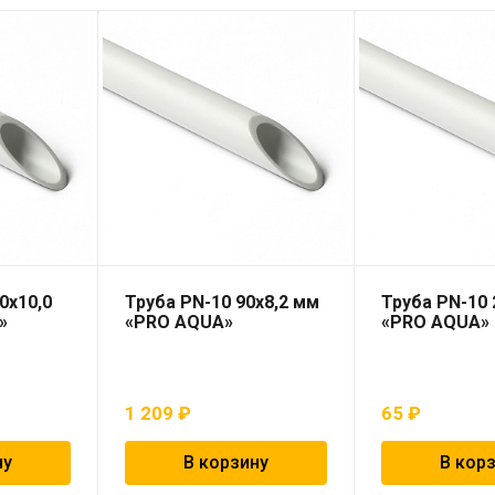
0х10,0
Труба PN-10 90х8,2 мм
Труба PN-10 
»
«PRO AQUA»
«PRO AQUA»
1 209
₽
65
₽
ну
В корзину
В кор