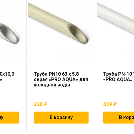
0х10,0
Труба PN10 63 x 5,8
Труба PN-10 
»
серая «PRO AQUA» для
«PRO AQUA»
холодной воды
228
₽
839
₽
ну
В корзину
В кор