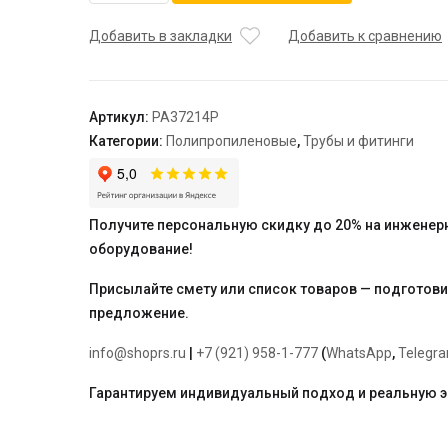
Труба
RUBIS
Добавить в закладки
Добавить к сравнению
SDR
6
DN
Артикул:
PA37214P
40,
Категории:
Полипропиленовые
,
Трубы и фитинги
бел.
"PRO
AQUA"
армированная
Получите персональную скидку до 20% на инженер
стекловолокном,
оборудование!
отрезками
по
Присылайте смету или список товаров — подготов
2
предложение.
метра
info@shoprs.ru
|
+7 (921) 958-1-777
(
WhatsApp
,
Telegr
Гарантируем индивидуальный подход и реальную 