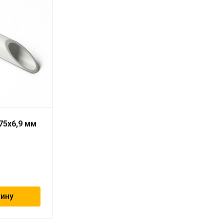
75х6,9 мм
Труба PN10 20 x 1,9
серая «PRO AQUA» для
холодной воды
65
₽
зину
В корзину