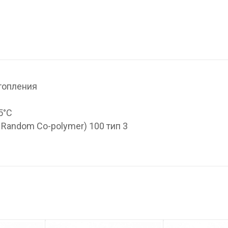
топления
5°С
 Random Co-polymer) 100 тип 3