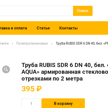
авка и оплата
Статьи
Контакты
тинги
Полипропиленовые
Труба RUBIS SDR 6 DN 40, бел. 
Труба RUBIS SDR 6 DN 40, бел.
AQUA» армированная стеклов
отрезками по 2 метра
395
₽
Количество
В корзину
товара