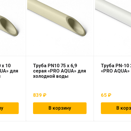
 x 10
Труба PN10 75 x 6,9
Труба PN-10 
UA» для
серая «PRO AQUA» для
«PRO AQUA»
ы
холодной воды
839
₽
65
₽
ну
В корзину
В кор