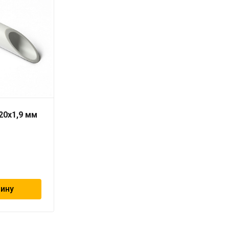
20х1,9 мм
Труба PN-10 25х2,3 мм
«PRO AQUA»
99
₽
зину
В корзину