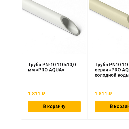
Труба PN-10 110х10,0
Труба PN10 110
мм «PRO AQUA»
серая «PRO AQ
холодной вод
1 811
₽
1 811
₽
В корзину
В корзи