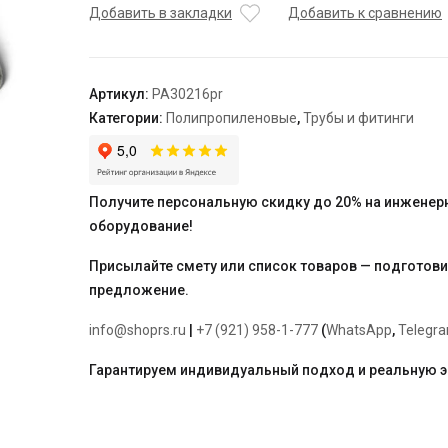
SDR
Добавить в закладки
Добавить к сравнению
5
DN
50,
Артикул:
PA30216pr
бел.
Категории:
Полипропиленовые
,
Трубы и фитинги
"PRO
AQUA"
армированная
фольгой,
Получите персональную скидку до 20% на инженер
отрезками
оборудование!
по
2
Присылайте смету или список товаров — подготов
метра
предложение.
info@shoprs.ru
|
+7 (921) 958-1-777
(
WhatsApp
,
Telegr
Гарантируем индивидуальный подход и реальную 