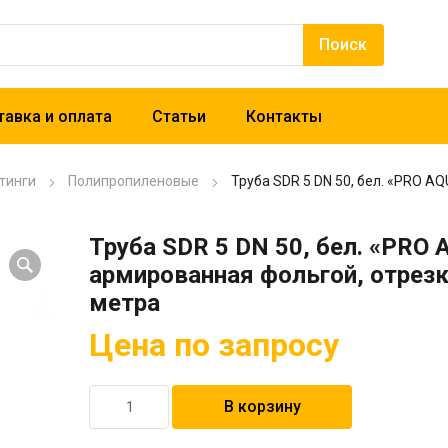
авка и оплата
Статьи
Контакты
тинги
Полипропиленовые
Труба SDR 5 DN 50, бел. «PRO A
Труба SDR 5 DN 50, бел. «PRO
армированная фольгой, отрезк
метра
Цена по запросу
Количество
В корзину
товара
Труба