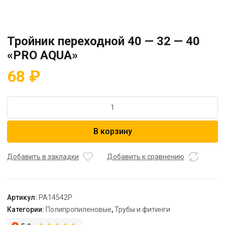
Тройник переходной 40 — 32 — 40
«PRO AQUA»
68
₽
Количество
товара
Тройник
В корзину
переходной
40
-
Добавить в закладки
Добавить к сравнению
32
-
40
Артикул:
PA14542P
"PRO
Категории:
Полипропиленовые
,
Трубы и фитинги
AQUA"