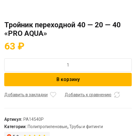
Тройник переходной 40 — 20 — 40
«PRO AQUA»
63
₽
Количество
товара
Тройник
В корзину
переходной
40
-
Добавить в закладки
Добавить к сравнению
20
-
40
Артикул:
PA14540P
"PRO
Категории:
Полипропиленовые
,
Трубы и фитинги
AQUA"