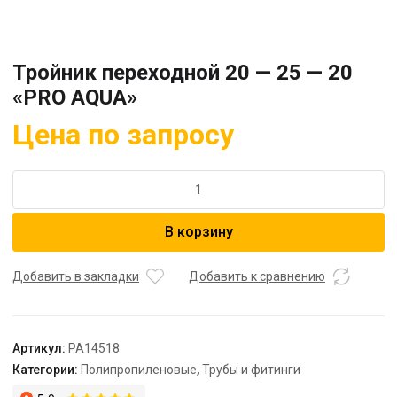
Тройник переходной 20 — 25 — 20
«PRO AQUA»
Цена по запросу
Количество
товара
Тройник
В корзину
переходной
20
-
Добавить в закладки
Добавить к сравнению
25
-
20
Артикул:
PA14518
"PRO
Категории:
Полипропиленовые
,
Трубы и фитинги
AQUA"