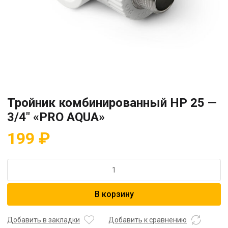
Тройник комбинированный HP 25 —
3/4″ «PRO AQUA»
199
₽
Количество
товара
Тройник
В корзину
комбинированный
HP
25
Добавить в закладки
Добавить к сравнению