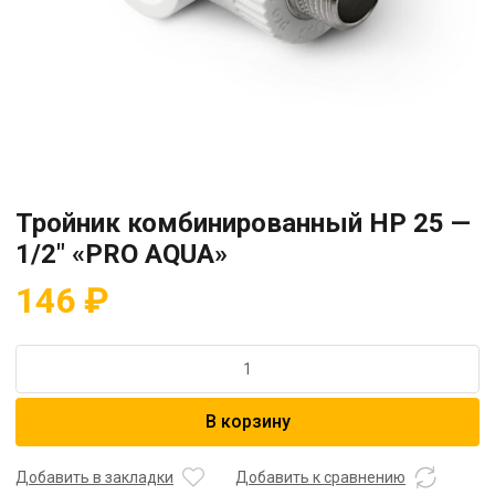
Тройник комбинированный HP 25 —
1/2″ «PRO AQUA»
146
₽
Количество
товара
Тройник
В корзину
комбинированный
HP
25
Добавить в закладки
Добавить к сравнению