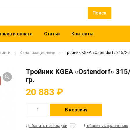
авка и оплата
Статьи
Контакты
тинги
Канализационные
Тройник KGEA «Ostendorf» 315/20
Тройник KGEA «Ostendorf» 315
гр.
20 883
₽
Количество
В корзину
товара
Тройник
KGEA
Добавить в закладки
Добавить к сравнению