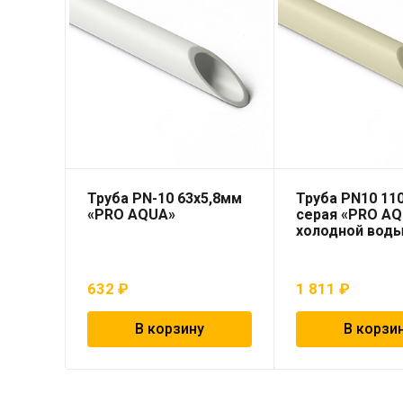
Труба PN-10 63х5,8мм
Труба PN10 110
«PRO AQUA»
серая «PRO AQ
холодной вод
632
₽
1 811
₽
В корзину
В корзи