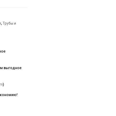
я
,
Трубы и
ное
им выгодное
am
)
экономию!