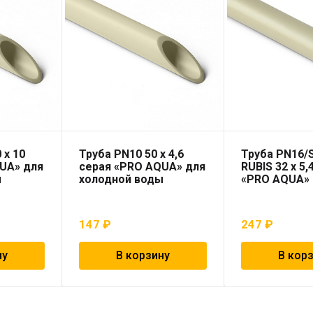
 x 10
Труба PN10 50 x 4,6
Труба PN16/
UA» для
серая «PRO AQUA» для
RUBIS 32 x 5,
ы
холодной воды
«PRO AQUA»
147
₽
247
₽
ну
В корзину
В кор