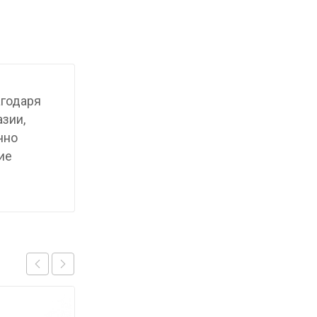
агодаря
азии,
чно
ие