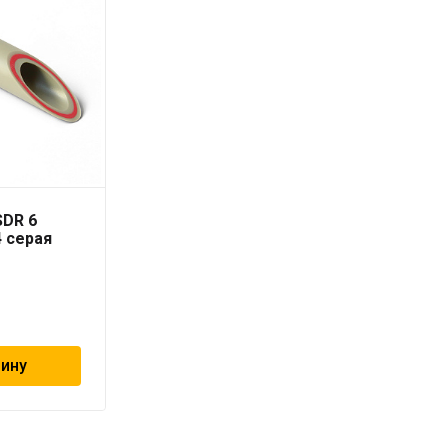
SDR 6
Труба PN10 63 x 5,8
4 серая
серая «PRO AQUA» для
холодной воды
228
₽
зину
В корзину