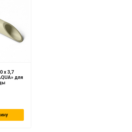
0 x 3,7
Труба PN10 110 x 10
AQUA» для
серая «PRO AQUA» для
ды
холодной воды
1 811
₽
зину
В корзину