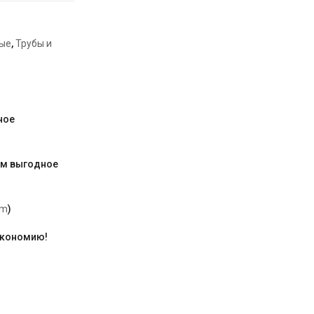
ые
,
Трубы и
ное
им выгодное
am
)
экономию!