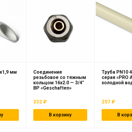
х1,9 мм
Соединение
Труба PN10 4
резьбовое со тяжным
серая «PRO 
кольцом 16х2.0 — 3/4″
холодной во
ВР «Geschaften»
232
₽
257
₽
ну
В корзину
В кор