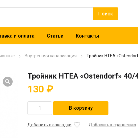
авка и оплата
Статьи
Контакты
ионные
Внутренняя канализация
Тройник HTEA «Ostendorf
Тройник HTEA «Ostendorf» 40/
130
₽
Количество
В корзину
товара
Тройник
HTEA
Добавить в закладки
Добавить к сравнению
"Ostendorf"