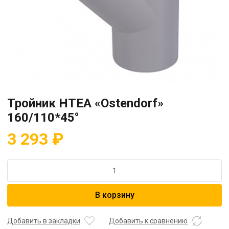
Тройник HTEA «Ostendorf»
160/110*45°
3 293
₽
Количество
товара
Тройник
В корзину
HTEA
"Ostendorf"
160/110*45°
Добавить в закладки
Добавить к сравнению