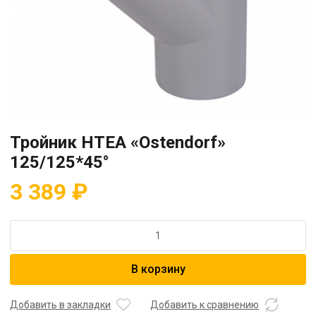
Тройник HTEA «Ostendorf»
125/125*45°
3 389
₽
Количество
товара
Тройник
В корзину
HTEA
"Ostendorf"
125/125*45°
Добавить в закладки
Добавить к сравнению