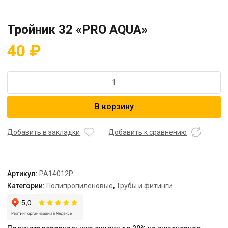
Тройник 32 «PRO AQUA»
40
₽
Количество
товара
Тройник
В корзину
32
"PRO
AQUA"
Добавить в закладки
Добавить к сравнению
Артикул:
PA14012P
Категории:
Полипропиленовые
,
Трубы и фитинги