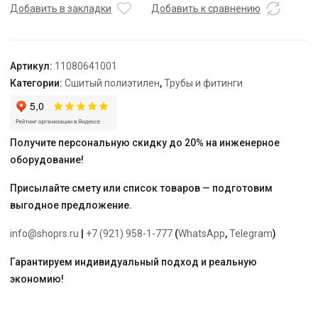
32,
Добавить в закладки
Добавить к сравнению
DZR
латунь
(MX),
Артикул:
11080641001
с
Категории:
Сшитый полиэтилен
,
Трубы и фитинги
уменьшенным
боковым
проходом
"Rehau"
Получите персональную скидку до 20% на инженерное
оборудование!
Присылайте смету или список товаров — подготовим
выгодное предложение.
info@shoprs.ru
|
+7 (921) 958-1-777
(
WhatsApp
,
Telegram
)
Гарантируем индивидуальный подход и реальную
экономию!