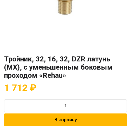
Тройник, 32, 16, 32, DZR латунь
(MX), с уменьшенным боковым
проходом «Rehau»
1 712
₽
Количество
товара
Тройник,
В корзину
32,
16,