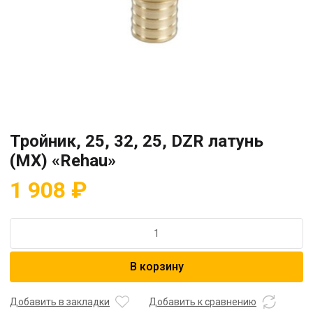
Тройник, 25, 32, 25, DZR латунь
(MX) «Rehau»
1 908
₽
Количество
товара
Тройник,
В корзину
25,
32,
25,
Добавить в закладки
Добавить к сравнению