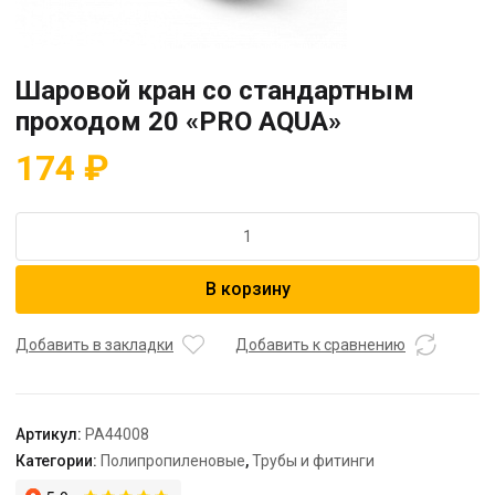
Шаровой кран со стандартным
проходом 20 «PRO AQUA»
174
₽
Количество
товара
Шаровой
В корзину
кран
со
стандартным
Добавить в закладки
Добавить к сравнению
проходом
20
"PRO
Артикул:
PA44008
AQUA"
Категории:
Полипропиленовые
,
Трубы и фитинги