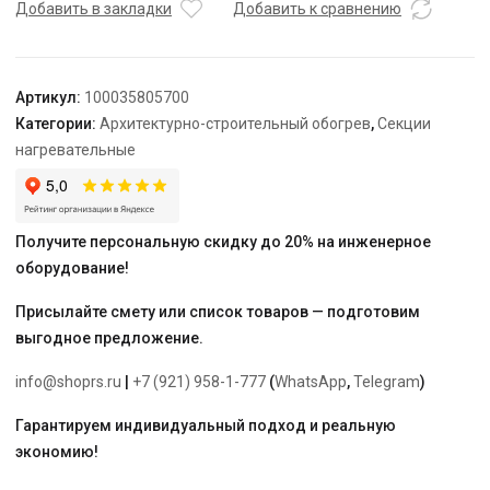
TEPLOLUX
Добавить в закладки
Добавить к сравнению
5SHTL-
LT-
3-
Артикул:
100035805700
2800-
Категории:
Архитектурно-строительный обогрев
,
Секции
40
нагревательные
Получите персональную скидку до 20% на инженерное
оборудование!
Присылайте смету или список товаров — подготовим
выгодное предложение.
info@shoprs.ru
|
+7 (921) 958-1-777
(
WhatsApp
,
Telegram
)
Гарантируем индивидуальный подход и реальную
экономию!