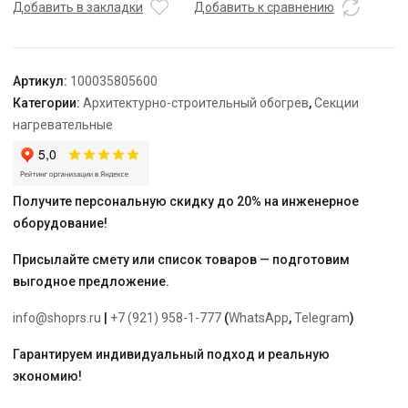
TEPLOLUX
Добавить в закладки
Добавить к сравнению
5SHTL-
LT-
3-
Артикул:
100035805600
2300-
Категории:
Архитектурно-строительный обогрев
,
Секции
40
нагревательные
Получите персональную скидку до 20% на инженерное
оборудование!
Присылайте смету или список товаров — подготовим
выгодное предложение.
info@shoprs.ru
|
+7 (921) 958-1-777
(
WhatsApp
,
Telegram
)
Гарантируем индивидуальный подход и реальную
экономию!