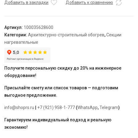
TEPLOLUX
Добавить в закладки
Добавить к сравнению
5SHTL-
LT-
2-
Артикул:
100035628600
0250-
Категории:
Архитектурно-строительный обогрев
,
Секции
040
нагревательные
Получите персональную скидку до 20% на инженерное
оборудование!
Присылайте смету или список товаров — подготовим
выгодное предложение.
info@shoprs.ru
|
+7 (921) 958-1-777
(
WhatsApp
,
Telegram
)
Гарантируем индивидуальный подход и реальную
экономию!