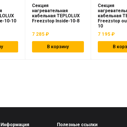
Секция
Секция
я
нагревательная
нагреватель
PLOLUX
кабельная TEPLOLUX
кабельная 
de-10-10
Freezstop Inside-10-8
Freezstop ou
10
7 285
₽
7 195
₽
ну
В корзину
В кор
Информация
Полезные ссылки