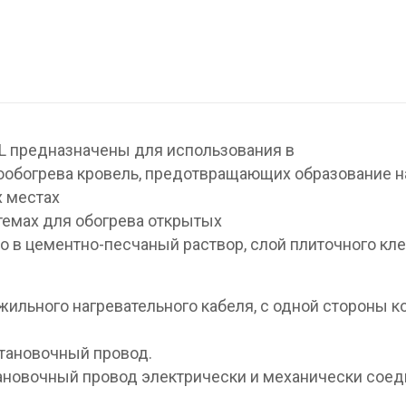
L предназначены для использования в
ообогрева кровель, предотвращающих образование н
х местах
стемах для обогрева открытых
 в цементно-песчаный раствор, слой плиточного кле
жильного нагревательного кабеля, с одной стороны к
становочный провод.
новочный провод электрически и механически соед