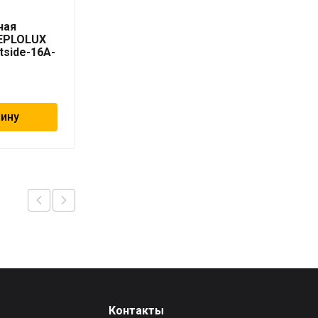
Секция
ная
нагревательная
TEPLOLUX
кабельная TEPLOLUX
tside-16A-
Freezstop outside-16A-
15
9 680
₽
зину
В корзину
Контакты