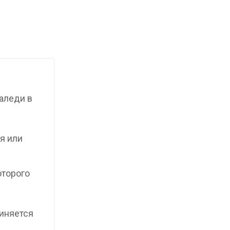
аледи в
я или
оторого
иняется