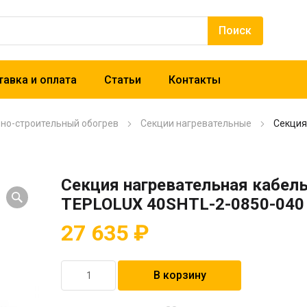
авка и оплата
Статьи
Контакты
рно-строительный обогрев
Секции нагревательные
Секция
Секция нагревательная кабел
TEPLOLUX 40SHTL-2-0850-040
27 635
₽
Количество
В корзину
товара
Секция