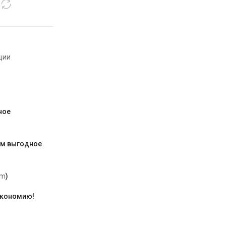
ции
ное
им выгодное
am
)
экономию!