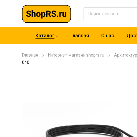
Каталог
Главная
О нас
Дост
Главная
Интернет-магазин shoprs.ru
Архитекту
040