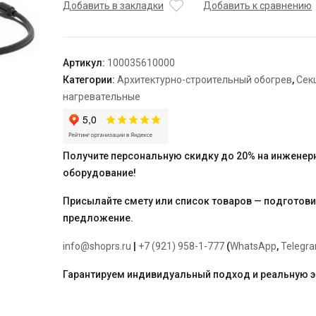
нагревательная
Добавить в закладки
Добавить к сравнению
кабельная
TEPLOLUX
40SHTL-
Артикул:
100035610000
2-
Категории:
Архитектурно-строительный обогрев
,
Сек
0850-
нагревательные
040
Получите персональную скидку до 20% на инженер
оборудование!
Присылайте смету или список товаров — подготов
предложение.
info@shoprs.ru
|
+7 (921) 958-1-777
(
WhatsApp
,
Telegr
Гарантируем индивидуальный подход и реальную 