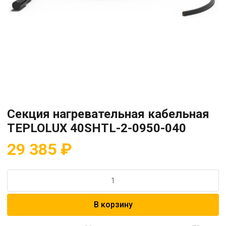
Секция нагревательная кабельная
TEPLOLUX 40SHTL-2-0950-040
29 385
₽
Количество
товара
Секция
В корзину
нагревательная
кабельная