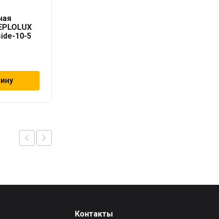
Секция
ная
нагревательная
TEPLOLUX
кабельная TEPLOLUX
side-10-5
Freezstop Inside-10-8
7 285
₽
зину
В корзину
Контакты