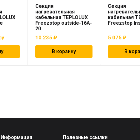
Секция
Секция
я
нагревательная
нагреватель
PLOLUX
кабельная TEPLOLUX
кабельная 
de
Freezstop outside-16A-
Freezstop In
20
су
10 235
₽
5 075
₽
ну
В корзину
В кор
Информация
Полезные ссылки