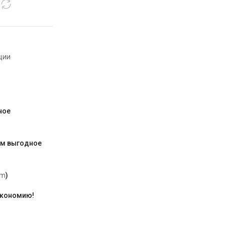
ции
ное
им выгодное
am
)
экономию!