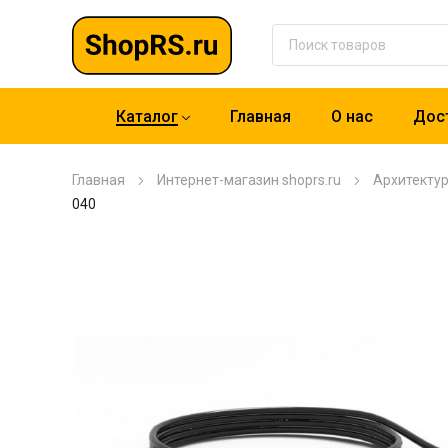
Каталог
Главная
О нас
Дост
Главная
Интернет-магазин shoprs.ru
Архитекту
040