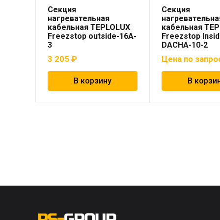
Секция
Секция
нагревательная
нагревательна
кабельная TEPLOLUX
кабельная TE
Freezstop outside-16A-
Freezstop Insi
3
DACHA-10-2
3 205
₽
Цена по запро
В корзину
В корзи