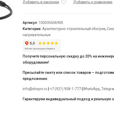
нагревательная
Добавить в закладки
Добавить к сравнению
кабельная
TEPLOLUX
25SHTL-
Артикул:
100035606900
2-
Категории:
Архитектурно-строительный обогрев
,
Сек
0270-
нагревательные
040
Получите персональную скидку до 20% на инженер
оборудование!
Присылайте смету или список товаров — подготов
предложение.
info@shoprs.ru
|
+7 (921) 958-1-777
(
WhatsApp
,
Telegr
Гарантируем индивидуальный подход и реальную 