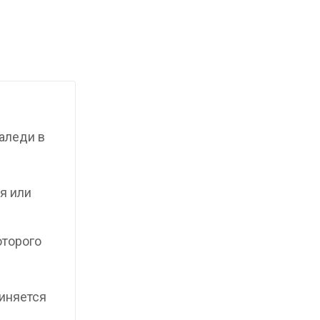
аледи в
я или
оторого
иняется