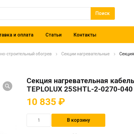
авка и оплата
Статьи
Контакты
рно-строительный обогрев
Секции нагревательные
Секция
Секция нагревательная кабел
TEPLOLUX 25SHTL-2-0270-040
10 835
₽
Количество
В корзину
товара
Секция