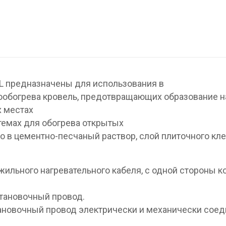
L предназначены для использования в
ообогрева кровель, предотвращающих образование н
х местах
стемах для обогрева открытых
 в цементно-песчаный раствор, слой плиточного кле
жильного нагревательного кабеля, с одной стороны к
становочный провод.
новочный провод электрически и механически соед