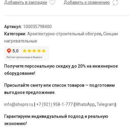
TEPLOLUX
Добавить в закладки
Добавить к сравнению
10SHTL-
LT-
3-
Артикул:
100035798400
3550-
Категории:
Архитектурно-строительный обогрев
,
Секции
40
нагревательные
Получите персональную скидку до 20% на инженерное
оборудование!
Присылайте смету или список товаров — подготовим
выгодное предложение.
info@shoprs.ru
|
+7 (921) 958-1-777
(
WhatsApp
,
Telegram
)
Гарантируем индивидуальный подход и реальную
экономию!