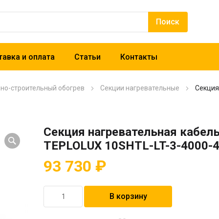
авка и оплата
Статьи
Контакты
рно-строительный обогрев
Секции нагревательные
Секция
Секция нагревательная кабел
TEPLOLUX 10SHTL-LT-3-4000-
93 730
₽
Количество
В корзину
товара
Секция