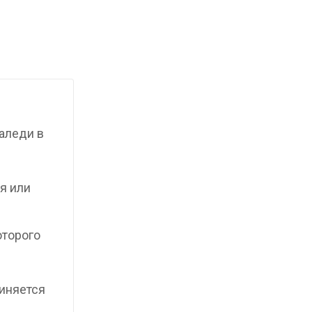
аледи в
я или
оторого
иняется