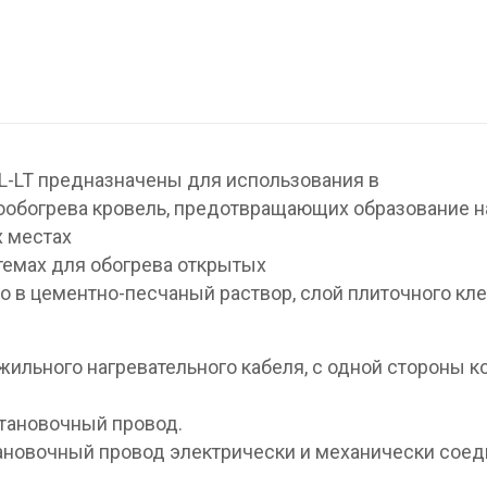
L-LT предназначены для использования в
ообогрева кровель, предотвращающих образование н
х местах
стемах для обогрева открытых
 в цементно-песчаный раствор, слой плиточного кле
жильного нагревательного кабеля, с одной стороны к
становочный провод.
новочный провод электрически и механически соед