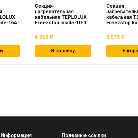
Секция
Секция
я
нагревательная
нагреватель
PLOLUX
кабельная TEPLOLUX
кабельная 
ide-16A-
Freezstop Inside-10-4
Freezstop In
4 560
₽
5 075
₽
ну
В корзину
В кор
Информация
Полезные ссылки