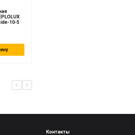
Секция
ная
нагревательная
TEPLOLUX
кабельная TEPLOLUX
side-10-5
Freezstop outside-16A-
8
6 230
₽
зину
В корзину
Контакты