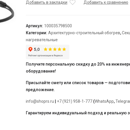
нагревательная
Добавить в закладки
Добавить к сравнению
кабельная
TEPLOLUX
10SHTL-
Артикул:
100035798500
LT-
Категории:
Архитектурно-строительный обогрев
,
Сек
3-
нагревательные
4000-
40
Получите персональную скидку до 20% на инженер
оборудование!
Присылайте смету или список товаров — подготов
предложение.
info@shoprs.ru
|
+7 (921) 958-1-777
(
WhatsApp
,
Telegr
Гарантируем индивидуальный подход и реальную 