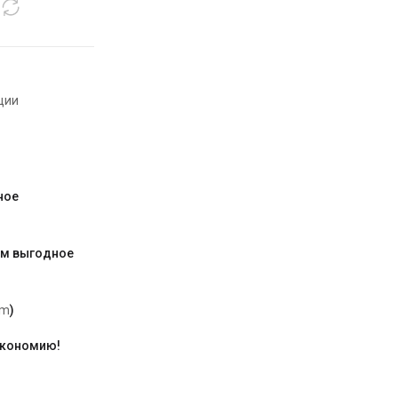
ции
ное
им выгодное
am
)
экономию!