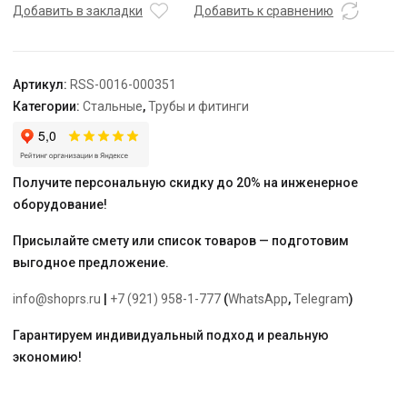
ВПр-
Добавить в закладки
Добавить к сравнению
НР,
35х1,
из
Артикул:
RSS-0016-000351
нержавеющей
Категории:
Стальные
,
Трубы и фитинги
стали
прессовой
Получите персональную скидку до 20% на инженерное
оборудование!
Присылайте смету или список товаров — подготовим
выгодное предложение.
info@shoprs.ru
|
+7 (921) 958-1-777
(
WhatsApp
,
Telegram
)
Гарантируем индивидуальный подход и реальную
экономию!