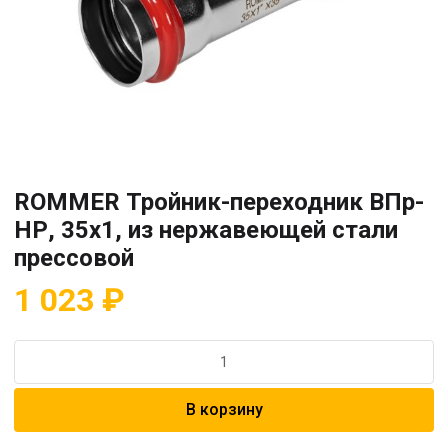
ROMMER Тройник-переходник ВПр-
НР, 35х1, из нержавеющей стали
прессовой
1 023
₽
Количество
товара
ROMMER
В корзину
Тройник-
переходник