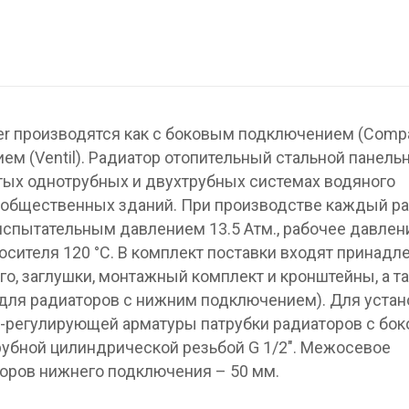
 производятся как с боковым подключением (Compac
м (Ventil). Радиатор отопительный стальной панель
тых однотрубных и двухтрубных системах водяного
 общественных зданий. При производстве каждый р
испытательным давлением 13.5 Атм., рабочее давлен
осителя 120 °С. В комплект поставки входят принад
о, заглушки, монтажный комплект и кронштейны, а т
для радиаторов с нижним подключением). Для устан
о-регулирующей арматуры патрубки радиаторов с бо
бной цилиндрической резьбой G 1/2″. Межосевое
оров нижнего подключения – 50 мм.