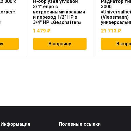
2 300 x
Н-обр узел угловой
Радиатор тип
3/4″ евро с
3000
korper»
встроенными кранами
«Universalhe
и переход 1/2″ НР х
(Viessmann)
й
3/4″ НР «Geschaften»
универсальн
1 479
₽
21 713
₽
ну
В корзину
В кор
Информация
Полезные ссылки