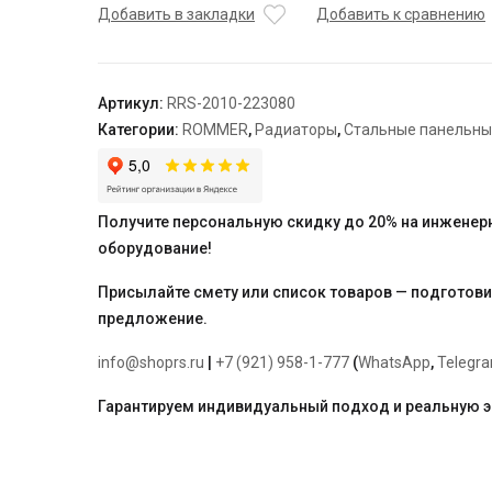
22/300/800
Добавить в закладки
Добавить к сравнению
радиатор
стальной
панельный
Артикул:
RRS-2010-223080
боковое
Категории:
ROMMER
,
Радиаторы
,
Стальные панельн
подключение
Compact
Получите персональную скидку до 20% на инженер
оборудование!
Присылайте смету или список товаров — подготов
предложение.
info@shoprs.ru
|
+7 (921) 958-1-777
(
WhatsApp
,
Telegr
Гарантируем индивидуальный подход и реальную 