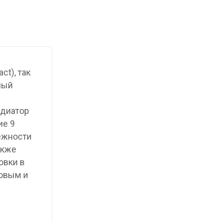
t), так
ный
адиатор
ие 9
лежности
акже
овки в
ковым и