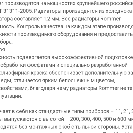
 производятся на мощностях крупнейшего российс
Т 31311-2005. Радиаторы производятся из холоднока
атора составляет 1,2 мм. Все радиаторы Rommer
ность. Контроль качества на каждом этапе производ
жности производимого оборудования и предоставить
бора.
оя
хность подвергается высокоэффективной подготовке
 обработки фосфатами и специально разработанной
полиэфирная краска обеспечивает дополнительную з
реды, отличается ярким белоснежным цветом,
войствами, благодаря чему радиаторы Rommer не т
луатации.
т в себя как стандартные типы приборов – 11, 21, 22
ры выпускаются с высотой – 200, 300, 400, 500 и 600 м
изводятся без монтажных скоб с тыльной стороны. Уст