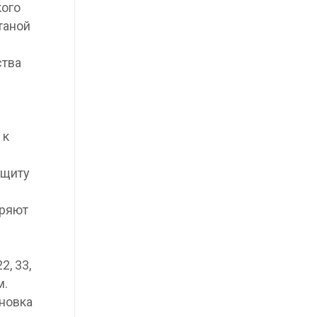
кого
таной
ства
 к
ащиту
еряют
, 33,
м.
ановка