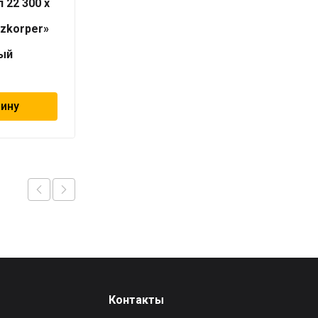
 22 300 x
Радиатор тип 33 300 x
3000
izkorper»
«Universalheizkorper»
(Viessmann)
ый
универсальный
29 406
₽
зину
В корзину
Контакты