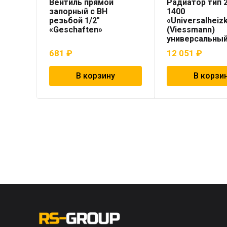
Вентиль прямой
Радиатор тип 2
запорный с ВН
1400
резьбой 1/2″
«Universalheiz
«Geschaften»
(Viessmann)
универсальны
681
₽
12 051
₽
В корзину
В корзи