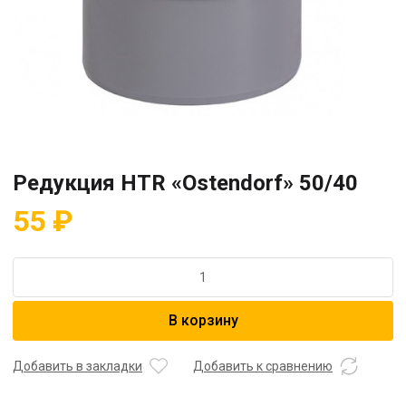
Редукция HTR «Ostendorf» 50/40
55
₽
Количество
товара
Редукция
В корзину
HTR
"Ostendorf"
50/40
Добавить в закладки
Добавить к сравнению