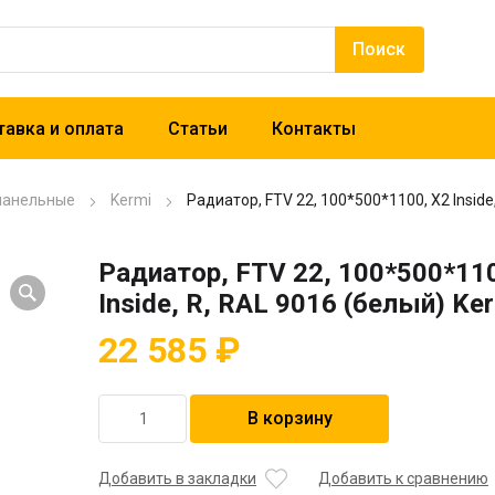
авка и оплата
Статьи
Контакты
панельные
Kermi
Радиатор, FTV 22, 100*500*1100, X2 Inside
Радиатор, FTV 22, 100*500*11
Inside, R, RAL 9016 (белый) Ke
22 585
₽
Количество
В корзину
товара
Радиатор,
FTV
Добавить в закладки
Добавить к сравнению