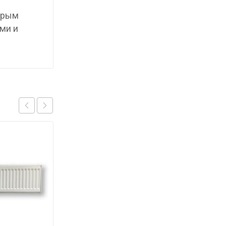
торым
ми и