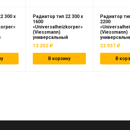
2 300 x
Радиатор тип 22 300 x
Радиатор тип
1600
2200
korper»
«Universalheizkorper»
«Universalhe
(Viessmann)
(Viessmann)
й
универсальный
универсальн
13 202
₽
22 937
₽
ну
В корзину
В кор