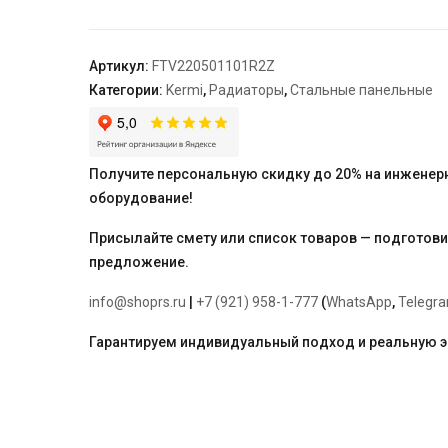
22,
100*500*1100,
X2
Артикул:
FTV220501101R2Z
Inside,
Категории:
Kermi
,
Радиаторы
,
Стальные панельные
R,
RAL
9016
(белый)
Получите персональную скидку до 20% на инженер
Kermi
оборудование!
Присылайте смету или список товаров — подготов
предложение.
info@shoprs.ru
|
+7 (921) 958-1-777
(
WhatsApp
,
Telegr
Гарантируем индивидуальный подход и реальную 