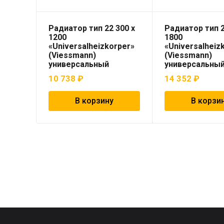
Радиатор тип 22 300 x
Радиатор тип 2
1200
1800
«Universalheizkorper»
«Universalheiz
(Viessmann)
(Viessmann)
универсальный
универсальны
10 738
₽
14 352
₽
В корзину
В корзи