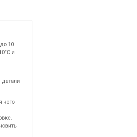
до 10
10°C и
е детали
я чего
овке,
новить