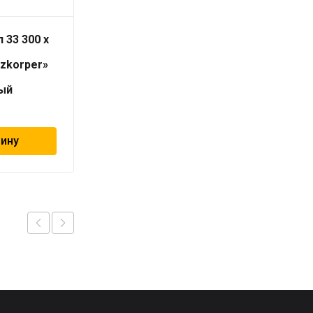
 33 300 x
Н-обр узел прямой 3/4″
евро с встроенными
izkorper»
кранами и переход 1/2″
НР х 3/4″ НР
ый
«Geschaften»
1 623
₽
зину
В корзину