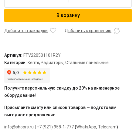
товара
Радиатор,
В корзину
FTV
22,
100*500*1100,
Добавить в закладки
Добавить к сравнению
X2
Inside,
R,
Артикул:
FTV220501101R2Y
RAL
Категории:
Kermi
,
Радиаторы
,
Стальные панельные
9016
(белый),
Kermi
Получите персональную скидку до 20% на инженерное
оборудование!
Присылайте смету или список товаров — подготовим
выгодное предложение.
info@shoprs.ru
|
+7 (921) 958-1-777
(
WhatsApp
,
Telegram
)